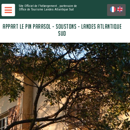
Site Officiel de l'hébergement
, partenaire de
Office de Tourisme Landes Atlantique Sud
APPART LE PIN PARASOL - SOUSTONS - LANDES ATLANTIQUE
SUD