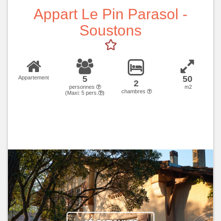
Appart Le Pin Parasol -
Soustons
5
50
Appartement
2
personnes
m2
chambres
(Maxi:
5
pers.
)