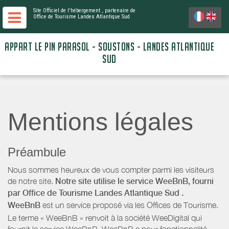
Site Officiel de l'hébergement
, partenaire de
Office de Tourisme Landes Atlantique Sud
APPART LE PIN PARASOL - SOUSTONS - LANDES ATLANTIQUE
SUD
Mentions légales
Préambule
Nous sommes heureux de vous compter parmi les visiteurs
de notre site.
Notre site utilise le service WeeBnB, fourni
par
Office de Tourisme Landes Atlantique Sud
.
WeeBnB
est un service proposé via les Offices de Tourisme.
Le terme « WeeBnB » renvoit à la société WeeDigital qui
fournit le service WeeBnB. WeeBnB a pour fonctionnalité