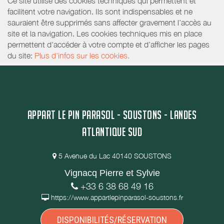
Ce site utilise des cookies techniques qui permettent et
facilitent votre navigation. Ils sont indispensables et ne
sauraient être supprimés sans affecter gravement l’accès au
site et la navigation. Les cookies techniques mis en place
permettent d'accéder à votre compte et d’afficher les pages
du site:
Plus d'infos sur les cookies.
APPART LE PIN PARASOL - SOUSTONS - LANDES
ATLANTIQUE SUD
5 Avenue du Lac 40140 SOUSTONS
Vignacq Pierre et Sylvie
+33 6 38 68 49 16
https://www.appartlepinparasol-soustons.fr
DISPONIBILITÉS/RÉSERVATION